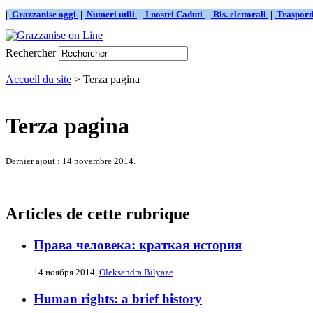
|
Grazzanise oggi
|
Numeri utili
|
I nostri Caduti
|
Ris. elettorali
|
Traspor
Rechercher
Accueil du site
> Terza pagina
Terza pagina
Dernier ajout : 14 novembre 2014.
Articles de cette rubrique
Права человека: краткая история
14 ноября 2014,
Oleksandra Bilyaze
Human rights: a brief history