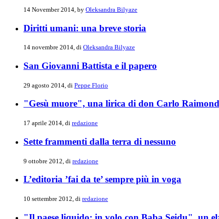
14 November 2014, by
Oleksandra Bilyaze
Diritti umani: una breve storia
14 novembre 2014, di
Oleksandra Bilyaze
San Giovanni Battista e il papero
29 agosto 2014, di
Peppe Florio
"Gesù muore", una lirica di don Carlo Raimon
17 aprile 2014, di
redazione
Sette frammenti dalla terra di nessuno
9 ottobre 2012, di
redazione
L’editoria ’fai da te’ sempre più in voga
10 settembre 2012, di
redazione
"Il paese liquido: in volo con Baba Seidu", un e