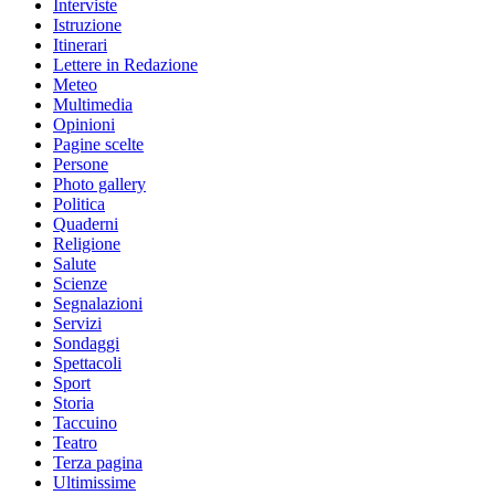
Interviste
Istruzione
Itinerari
Lettere in Redazione
Meteo
Multimedia
Opinioni
Pagine scelte
Persone
Photo gallery
Politica
Quaderni
Religione
Salute
Scienze
Segnalazioni
Servizi
Sondaggi
Spettacoli
Sport
Storia
Taccuino
Teatro
Terza pagina
Ultimissime