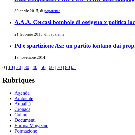
30 aprile 2015, di
paparente
A.A.A. Cercasi bombole di ossigeno x politica loc
21 febbraio 2015, di
paparente
Pd e spartizione Asi: un partito lontano dai propr
18 novembre 2014
0
|
10
|
20
|
30
|
40
|
50
|
60
|
70
|
80
|
...
Rubriques
Agenda
Ambiente
Attualità
Cronaca
Cultura
Documenti
Europa Magazine
Formazione