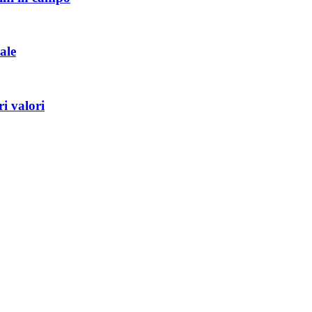
ale
i valori