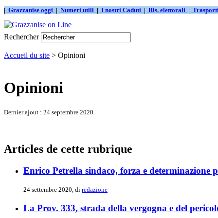
|
Grazzanise oggi
|
Numeri utili
|
I nostri Caduti
|
Ris. elettorali
|
Traspor
Rechercher
Accueil du site
> Opinioni
Opinioni
Dernier ajout : 24 septembre 2020.
Articles de cette rubrique
Enrico Petrella sindaco, forza e determinazione pe
24 settembre 2020, di
redazione
La Prov. 333, strada della vergogna e del pericolo