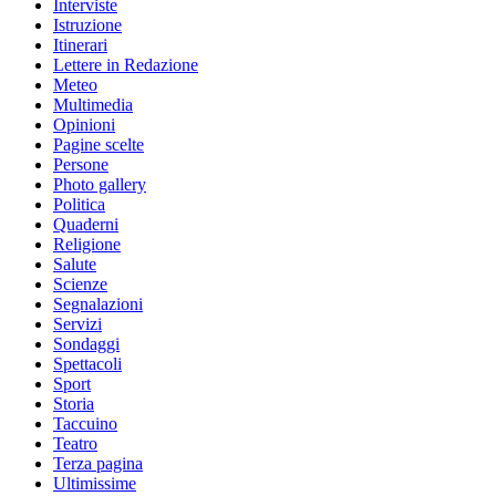
Interviste
Istruzione
Itinerari
Lettere in Redazione
Meteo
Multimedia
Opinioni
Pagine scelte
Persone
Photo gallery
Politica
Quaderni
Religione
Salute
Scienze
Segnalazioni
Servizi
Sondaggi
Spettacoli
Sport
Storia
Taccuino
Teatro
Terza pagina
Ultimissime