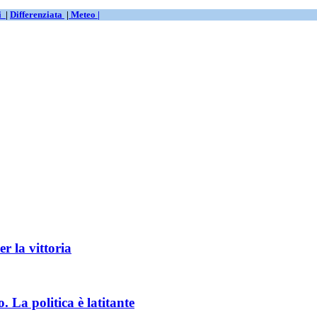
ti
|
Differenziata
|
Meteo |
r la vittoria
. La politica è latitante