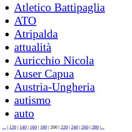
Atletico Battipaglia
ATO
Atripalda
attualità
Auricchio Nicola
Auser Capua
Austria-Ungheria
autismo
auto
...
|
120
|
140
|
160
|
180
|
200
|
220
|
240
|
260
|
280
|
...