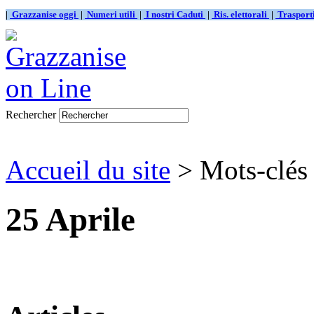
|
Grazzanise oggi
|
Numeri utili
|
I nostri Caduti
|
Ris. elettorali
|
Traspor
Rechercher
Accueil du site
> Mots-clés 
25 Aprile