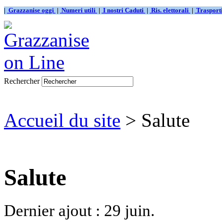
|
Grazzanise oggi
|
Numeri utili
|
I nostri Caduti
|
Ris. elettorali
|
Traspor
Rechercher
Accueil du site
> Salute
Salute
Dernier ajout : 29 juin.