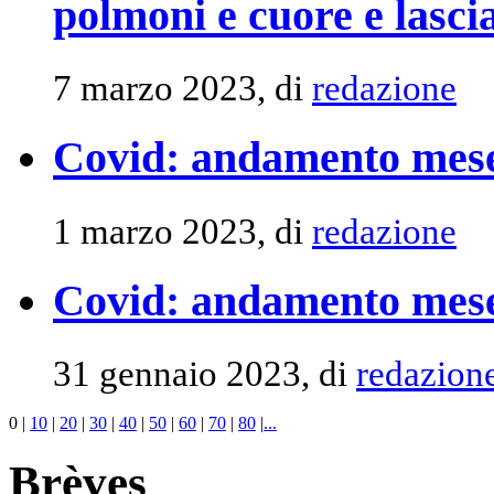
polmoni e cuore e lasci
7 marzo 2023, di
redazione
Covid: andamento mese 
1 marzo 2023, di
redazione
Covid: andamento mese
31 gennaio 2023, di
redazion
0
|
10
|
20
|
30
|
40
|
50
|
60
|
70
|
80
|
...
Brèves