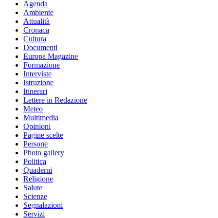
Agenda
Ambiente
Attualità
Cronaca
Cultura
Documenti
Europa Magazine
Formazione
Interviste
Istruzione
Itinerari
Lettere in Redazione
Meteo
Multimedia
Opinioni
Pagine scelte
Persone
Photo gallery
Politica
Quaderni
Religione
Salute
Scienze
Segnalazioni
Servizi