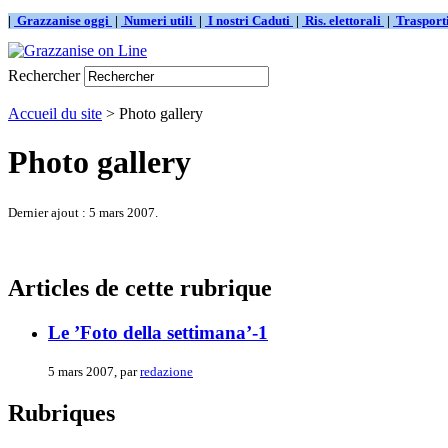
|
Grazzanise oggi
|
Numeri utili
|
I nostri Caduti
|
Ris. elettorali
|
Traspor
Rechercher
Accueil du site
> Photo gallery
Photo gallery
Dernier ajout : 5 mars 2007.
Articles de cette rubrique
Le ’Foto della settimana’-1
5 mars 2007, par
redazione
Rubriques