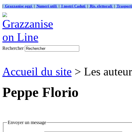
|
Grazzanise oggi
|
Numeri utili
|
I nostri Caduti
|
Ris. elettorali
|
Traspor
Rechercher
Accueil du site
> Les auteur
Peppe Florio
Envoyer un message