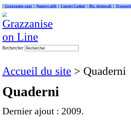
|
Grazzanise oggi
|
Numeri utili
|
I nostri Caduti
|
Ris. elettorali
|
Traspor
Rechercher
Accueil du site
> Quaderni
Quaderni
Dernier ajout : 2009.