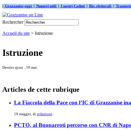
|
Grazzanise oggi
|
Numeri utili
|
I nostri Caduti
|
Ris. elettorali
|
Traspor
Rechercher
Accueil du site
> Istruzione
Istruzione
Dernier ajout : 19 mai.
Articles de cette rubrique
La Fiaccola della Pace con l’IC di Grazzanise ina
19 maggio, di
redazione
PCTO, al Buonarroti percorso con CNR di Napoli