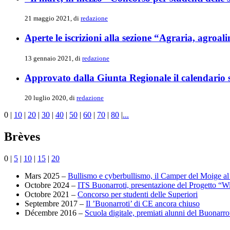
21 maggio 2021, di
redazione
Aperte le iscrizioni alla sezione “Agraria, agroa
13 gennaio 2021, di
redazione
Approvato dalla Giunta Regionale il calendario 
20 luglio 2020, di
redazione
0
|
10
|
20
|
30
|
40
|
50
|
60
|
70
|
80
|
...
Brèves
0
|
5
|
10
|
15
|
20
Mars 2025 –
Bullismo e cyberbullismo, il Camper del Moige al
Octobre 2024 –
ITS Buonarroti, presentazione del Progetto “W
Octobre 2021 –
Concorso per studenti delle Superiori
Septembre 2017 –
Il ’Buonarroti’ di CE ancora chiuso
Décembre 2016 –
Scuola digitale, premiati alunni del Buonarro