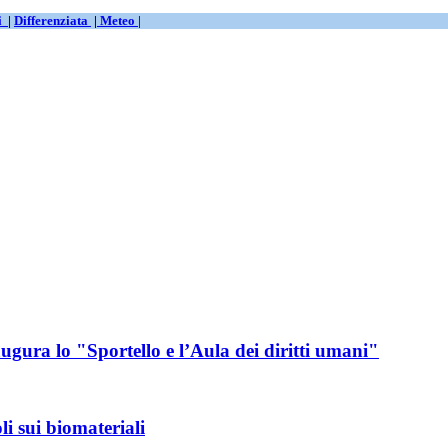
ti
|
Differenziata
|
Meteo |
ugura lo "Sportello e l’Aula dei diritti umani"
 sui biomateriali