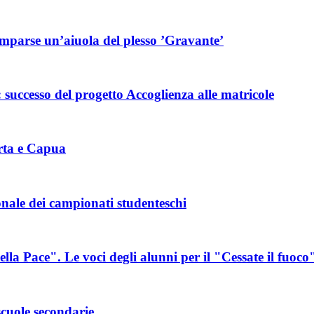
omparse un’aiuola del plesso ’Gravante’
 successo del progetto Accoglienza alle matricole
erta e Capua
onale dei campionati studenteschi
lla Pace". Le voci degli alunni per il "Cessate il fuoco
scuole secondarie