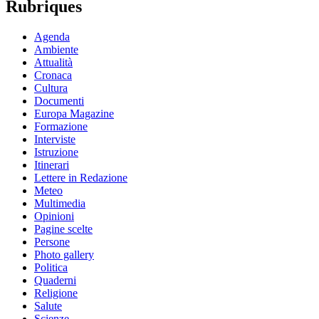
Rubriques
Agenda
Ambiente
Attualità
Cronaca
Cultura
Documenti
Europa Magazine
Formazione
Interviste
Istruzione
Itinerari
Lettere in Redazione
Meteo
Multimedia
Opinioni
Pagine scelte
Persone
Photo gallery
Politica
Quaderni
Religione
Salute
Scienze