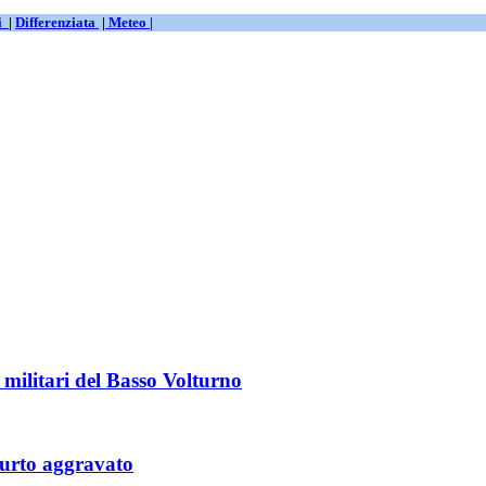
ti
|
Differenziata
|
Meteo |
 militari del Basso Volturno
furto aggravato