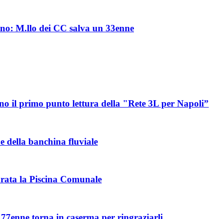
rno: M.llo dei CC salva un 33enne
o il primo punto lettura della "Rete 3L per Napoli”
 della banchina fluviale
urata la Piscina Comunale
77enne torna in caserma per ringraziarli