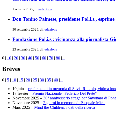
1 ottobre 2025, di
redazione
Don Tonino Palmese, presidente Pol.i.s., esprime 
30 settembre 2025, di
redazione
Fondazione Pol.i.s.: vicinanza alla giornalista G
23 settembre 2025, di
redazione
0
|
10
|
20
|
30
|
40
|
50
|
60
|
70
|
80
|
...
Brèves
0
|
5
|
10
|
15
|
20
|
25
|
30
|
35
|
40
|
...
10 juin –
celebrazioni in memoria di Silvia Ruotolo, vittima in
17 février –
Premio Nazionale "Federico Del Prete"
Novembre 2025 –
36° anniversario strage bar Sayonara di Ponti
Novembre 2025 –
2 giorni in memoria di Pasquale Miele
Mars 2025 –
Mind the Children, i dati della ricerca