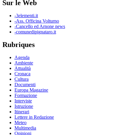
Sur le Web
-3elementi.it
-Ass. Officina Volturno
-Cancello ed Arnone news
-comunedipignataro.it
Rubriques
Agenda
Ambiente
Attualità
Cronaca
Cultura
Documenti
Europa Magazine
Formazione
Interviste
Istruzione
Itinerari
Lettere in Redazione
Meteo
Multimedia
Opinioni