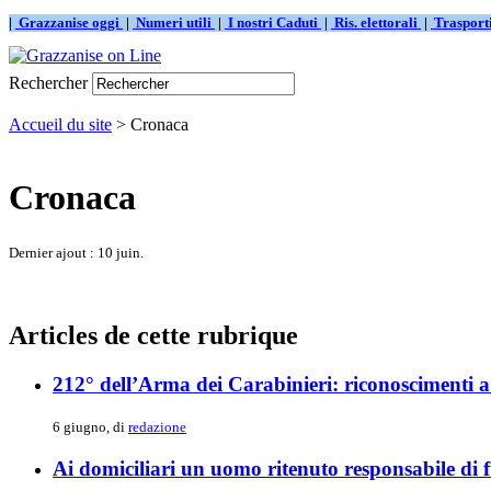
|
Grazzanise oggi
|
Numeri utili
|
I nostri Caduti
|
Ris. elettorali
|
Traspor
Rechercher
Accueil du site
> Cronaca
Cronaca
Dernier ajout : 10 juin.
Articles de cette rubrique
212° dell’Arma dei Carabinieri: riconoscimenti a
6 giugno, di
redazione
Ai domiciliari un uomo ritenuto responsabile di 