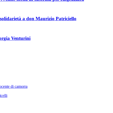
solidarietà a don Maurizio Patriciello
iorgia Venturini
nocente di camorra
celli