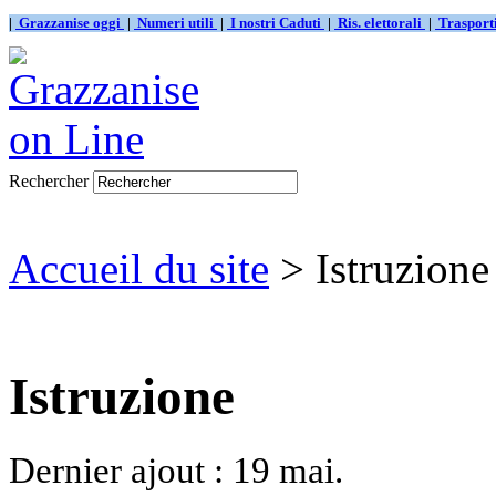
|
Grazzanise oggi
|
Numeri utili
|
I nostri Caduti
|
Ris. elettorali
|
Traspor
Rechercher
Accueil du site
> Istruzione
Istruzione
Dernier ajout : 19 mai.