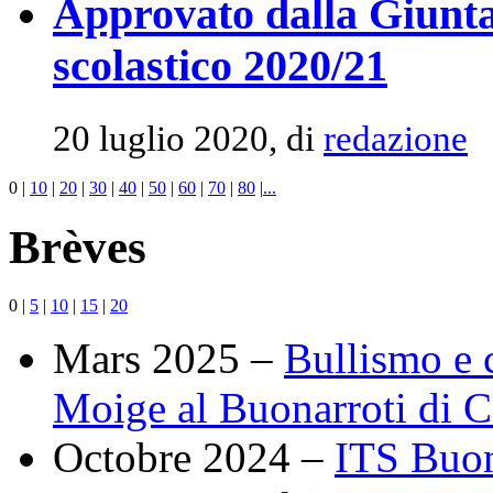
Approvato dalla Giunta
scolastico 2020/21
20 luglio 2020, di
redazione
0
|
10
|
20
|
30
|
40
|
50
|
60
|
70
|
80
|
...
Brèves
0
|
5
|
10
|
15
|
20
Mars 2025 –
Bullismo e 
Moige al Buonarroti di C
Octobre 2024 –
ITS Buon