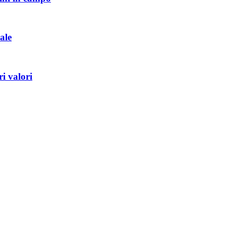
ale
i valori