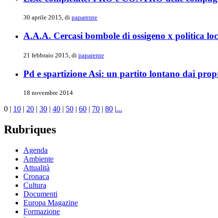
30 aprile 2015, di
paparente
A.A.A. Cercasi bombole di ossigeno x politica loc
21 febbraio 2015, di
paparente
Pd e spartizione Asi: un partito lontano dai propr
18 novembre 2014
0
|
10
|
20
|
30
|
40
|
50
|
60
|
70
|
80
|
...
Rubriques
Agenda
Ambiente
Attualità
Cronaca
Cultura
Documenti
Europa Magazine
Formazione