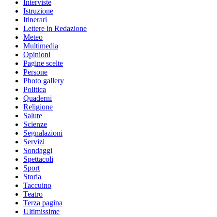
Interviste
Istruzione
Itinerari
Lettere in Redazione
Meteo
Multimedia
Opinioni
Pagine scelte
Persone
Photo gallery
Politica
Quaderni
Religione
Salute
Scienze
Segnalazioni
Servizi
Sondaggi
Spettacoli
Sport
Storia
Taccuino
Teatro
Terza pagina
Ultimissime