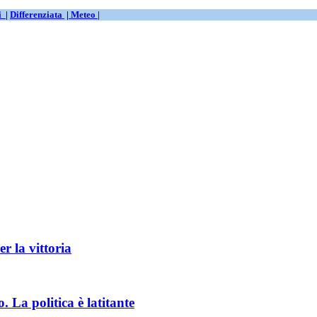
ti
|
Differenziata
|
Meteo |
r la vittoria
. La politica è latitante