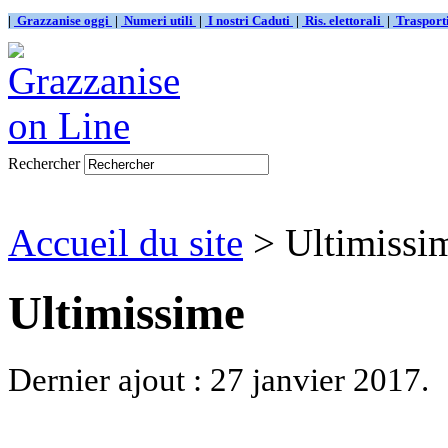
|
Grazzanise oggi
|
Numeri utili
|
I nostri Caduti
|
Ris. elettorali
|
Traspor
Rechercher
Accueil du site
> Ultimissi
Ultimissime
Dernier ajout : 27 janvier 2017.