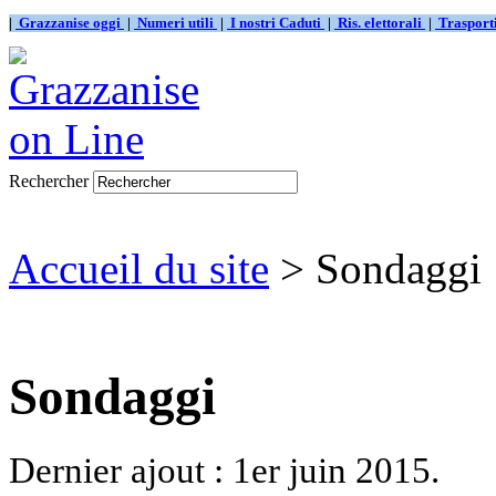
|
Grazzanise oggi
|
Numeri utili
|
I nostri Caduti
|
Ris. elettorali
|
Traspor
Rechercher
Accueil du site
> Sondaggi
Sondaggi
Dernier ajout : 1er juin 2015.