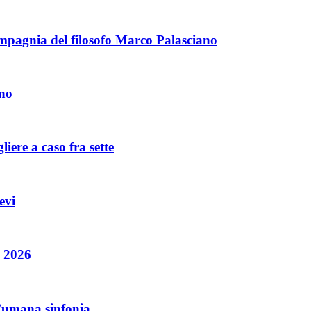
mpagnia del filosofo Marco Palasciano
gno
iere a caso fra sette
evi
o 2026
l’umana sinfonia