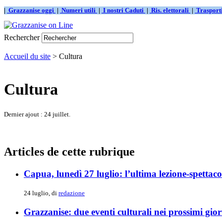
|
Grazzanise oggi
|
Numeri utili
|
I nostri Caduti
|
Ris. elettorali
|
Traspor
Rechercher
Accueil du site
> Cultura
Cultura
Dernier ajout : 24 juillet.
Articles de cette rubrique
Capua, lunedì 27 luglio: l’ultima lezione-spettacol
24 luglio, di
redazione
Grazzanise: due eventi culturali nei prossimi gio