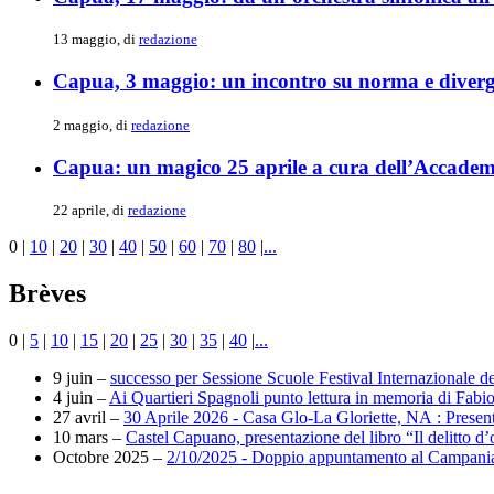
13 maggio, di
redazione
Capua, 3 maggio: un incontro su norma e divergen
2 maggio, di
redazione
Capua: un magico 25 aprile a cura dell’Accadem
22 aprile, di
redazione
0
|
10
|
20
|
30
|
40
|
50
|
60
|
70
|
80
|
...
Brèves
0
|
5
|
10
|
15
|
20
|
25
|
30
|
35
|
40
|
...
9 juin –
successo per Sessione Scuole Festival Internazionale 
4 juin –
Ai Quartieri Spagnoli punto lettura in memoria di Fabi
27 avril –
30 Aprile 2026 - Casa Glo-La Gloriette, NA : Presenta
10 mars –
Castel Capuano, presentazione del libro “Il delitto d
Octobre 2025 –
2/10/2025 - Doppio appuntamento al Campania 