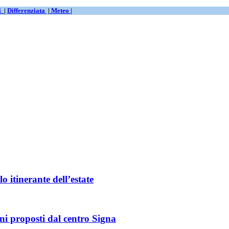
ti
|
Differenziata
|
Meteo |
o itinerante dell’estate
rni proposti dal centro Signa