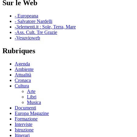
Sur le Web
- Europeana
- Salvatore Nardelli
-3elementi.it : Sole, Terra, Mare
-Ass. Cult. Tre Grazie
-Vesuvioweb
Rubriques
Agenda
Ambiente
Attualità
Cronaca
Cultura
Arte
Libri
Musica
Documenti
Europa Magazine
Formazione
Interviste
Istruzione
Itinerari