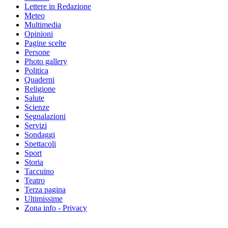
Lettere in Redazione
Meteo
Multimedia
Opinioni
Pagine scelte
Persone
Photo gallery
Politica
Quaderni
Religione
Salute
Scienze
Segnalazioni
Servizi
Sondaggi
Spettacoli
Sport
Storia
Taccuino
Teatro
Terza pagina
Ultimissime
Zona info - Privacy