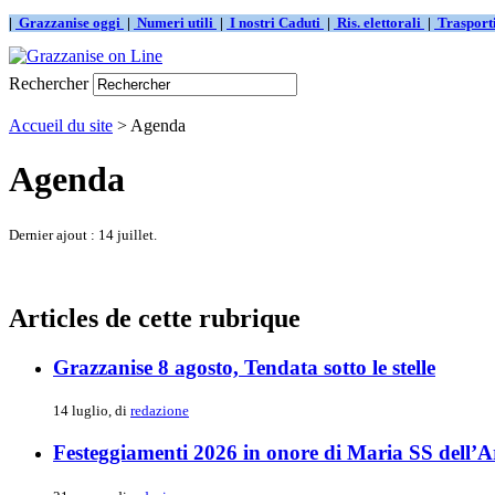
|
Grazzanise oggi
|
Numeri utili
|
I nostri Caduti
|
Ris. elettorali
|
Traspor
Rechercher
Accueil du site
> Agenda
Agenda
Dernier ajout : 14 juillet.
Articles de cette rubrique
Grazzanise 8 agosto, Tendata sotto le stelle
14 luglio, di
redazione
Festeggiamenti 2026 in onore di Maria SS dell’A