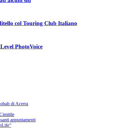
d alcuni siti
tello col Touring Club Italiano
 Level PhotoVoice
Baobab di Acerra
Cimitile
ssanti appuntamenti
nLife”