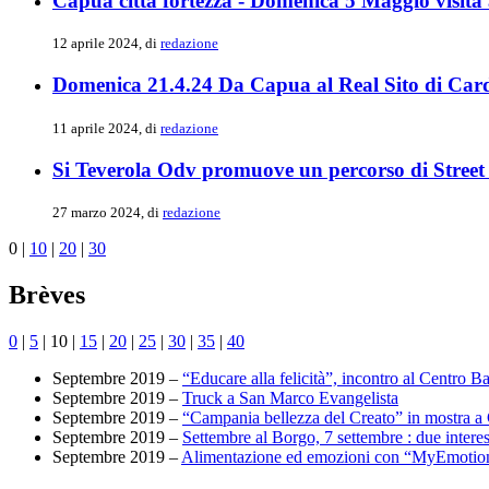
Capua città fortezza - Domenica 5 Maggio visita a
12 aprile 2024, di
redazione
Domenica 21.4.24 Da Capua al Real Sito di Cardi
11 aprile 2024, di
redazione
Si Teverola Odv promuove un percorso di Street
27 marzo 2024, di
redazione
0
|
10
|
20
|
30
Brèves
0
|
5
|
10
|
15
|
20
|
25
|
30
|
35
|
40
Septembre 2019 –
“Educare alla felicità”, incontro al Centro 
Septembre 2019 –
Truck a San Marco Evangelista
Septembre 2019 –
“Campania bellezza del Creato” in mostra a 
Septembre 2019 –
Settembre al Borgo, 7 settembre : due intere
Septembre 2019 –
Alimentazione ed emozioni con “MyEmotio