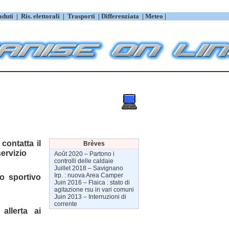
aduti
|
Ris. elettorali
|
Trasporti
|
Differenziata
|
Meteo |
contatta il
Brèves
servizio
Août 2020 –
Partono i
controlli delle caldaie
Juillet 2018 –
Savignano
Irp. : nuova Area Camper
o sportivo
Juin 2016 –
Flaica : stato di
agitazione rsu in vari comuni
Juin 2013 –
Interruzioni di
corrente
allerta ai