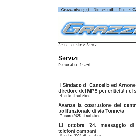
|
Grazzanise oggi
|
Numeri utili
|
I nostri C
Accueil du site
> Servizi
Servizi
Dernier ajout : 14 avril.
Il Sindaco di Cancello ed Arnone 
direttore del MPS per criticità nel 
14 aprile, di
redazione
Avanza la costruzione del centr
polifunzionale di via Tonneta
17 giugno 2025, di
redazione
11 ottobre ’24, messaggio di 
telefoni campani
10 ottobre 2024, di
redazione