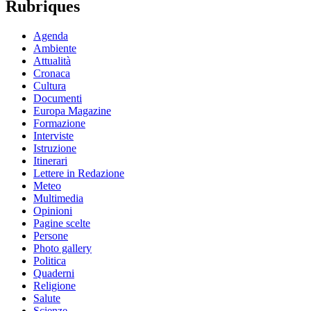
Rubriques
Agenda
Ambiente
Attualità
Cronaca
Cultura
Documenti
Europa Magazine
Formazione
Interviste
Istruzione
Itinerari
Lettere in Redazione
Meteo
Multimedia
Opinioni
Pagine scelte
Persone
Photo gallery
Politica
Quaderni
Religione
Salute
Scienze