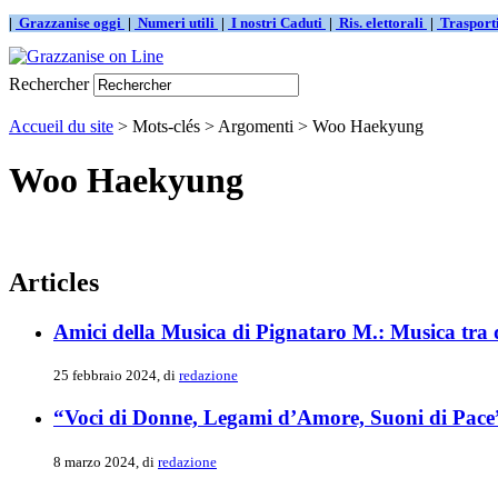
|
Grazzanise oggi
|
Numeri utili
|
I nostri Caduti
|
Ris. elettorali
|
Traspor
Rechercher
Accueil du site
> Mots-clés > Argomenti > Woo Haekyung
Woo Haekyung
Articles
Amici della Musica di Pignataro M.: Musica tr
25 febbraio 2024, di
redazione
“Voci di Donne, Legami d’Amore, Suoni di Pace”
8 marzo 2024, di
redazione