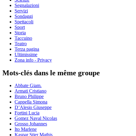
Segnalazioni
Servizi
Sondaggi
Spettacoli
Sport
Storia
Taccuino
Teatro
Terza pagina
Ultimissime
Zona info - Privacy
Mots-clés dans le même groupe
Abbate Giam.
Armati Cristiano
Bruno Philippe
Cappella Simona
D’Alesio Giuseppe
Fortini Lucia
Gomez Naval Nicolas
Grosso Johannes
Ito Marlene
Kaspar Stier Mathis