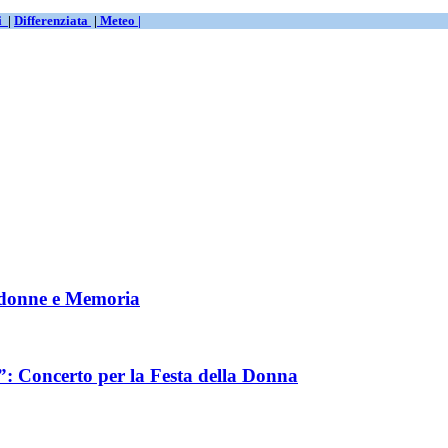
ti
|
Differenziata
|
Meteo |
a donne e Memoria
: Concerto per la Festa della Donna