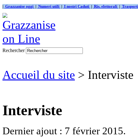
|
Grazzanise oggi
|
Numeri utili
|
I nostri Caduti
|
Ris. elettorali
|
Traspor
Rechercher
Accueil du site
> Interviste
Interviste
Dernier ajout : 7 février 2015.