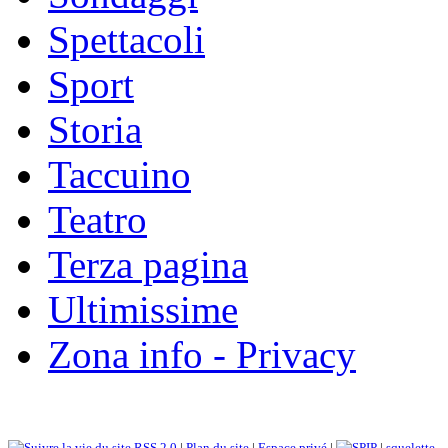
Spettacoli
Sport
Storia
Taccuino
Teatro
Terza pagina
Ultimissime
Zona info - Privacy
RSS 2.0
|
Plan du site
|
Espace privé
|
|
squelette