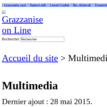
|
Grazzanise oggi
|
Numeri utili
|
I nostri Caduti
|
Ris. elettorali
|
Traspor
Rechercher
Accueil du site
> Multimed
Multimedia
Dernier ajout : 28 mai 2015.