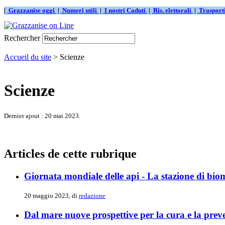
|
Grazzanise oggi
|
Numeri utili
|
I nostri Caduti
|
Ris. elettorali
|
Traspor
Rechercher
Accueil du site
> Scienze
Scienze
Dernier ajout : 20 mai 2023.
Articles de cette rubrique
Giornata mondiale delle api - La stazione di bio
20 maggio 2023, di
redazione
Dal mare nuove prospettive per la cura e la preve