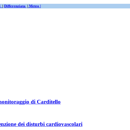
ti
|
Differenziata
|
Meteo |
monitoraggio di Carditello
nzione dei disturbi cardiovascolari