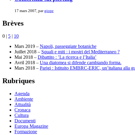
17 mars 2007, par
giope
Brèves
0
|
5
|
10
Mars 2019 –
Napoli, passeggiate botaniche
Juillet 2018 –
Squali e miti : i mostri del Mediterraneo ?
Mai 2018 –
Dibattito : ’La ricerca e l’Italia’
Avril 2018 –
Una diatomea si difende cambiando forma.
Mars 2018 –
Parigi : Istituito EMBRC-ERIC, un’italiana alla g
Rubriques
Agenda
Ambiente
Attualità
Cronaca
Cultura
Documenti
Europa Magazine
Formazione