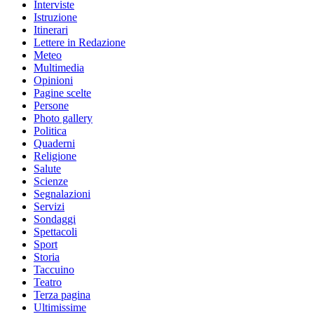
Interviste
Istruzione
Itinerari
Lettere in Redazione
Meteo
Multimedia
Opinioni
Pagine scelte
Persone
Photo gallery
Politica
Quaderni
Religione
Salute
Scienze
Segnalazioni
Servizi
Sondaggi
Spettacoli
Sport
Storia
Taccuino
Teatro
Terza pagina
Ultimissime