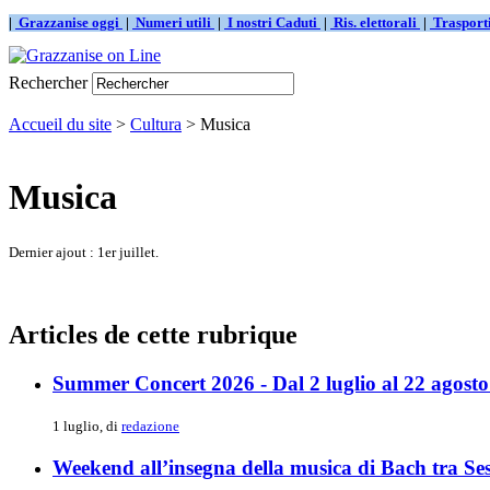
|
Grazzanise oggi
|
Numeri utili
|
I nostri Caduti
|
Ris. elettorali
|
Traspor
Rechercher
Accueil du site
>
Cultura
> Musica
Musica
Dernier ajout : 1er juillet.
Articles de cette rubrique
Summer Concert 2026 - Dal 2 luglio al 22 agosto 
1 luglio, di
redazione
Weekend all’insegna della musica di Bach tra Se