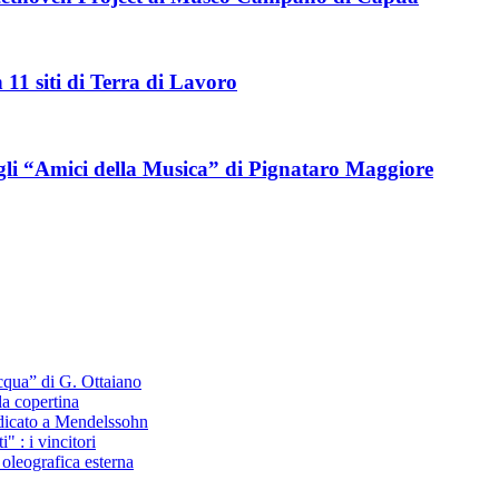
11 siti di Terra di Lavoro
egli “Amici della Musica” di Pignataro Maggiore
cqua” di G. Ottaiano
la copertina
edicato a Mendelssohn
" : i vincitori
oleografica esterna