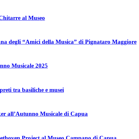
 Chitarre al Museo
nna degli “Amici della Musica” di Pignataro Maggiore
unno Musicale 2025
eti tra basiliche e musei
iker all’Autunno Musicale di Capua
l Beethoven Project al Museo Campano di Capua