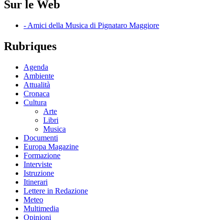
Sur le Web
- Amici della Musica di Pignataro Maggiore
Rubriques
Agenda
Ambiente
Attualità
Cronaca
Cultura
Arte
Libri
Musica
Documenti
Europa Magazine
Formazione
Interviste
Istruzione
Itinerari
Lettere in Redazione
Meteo
Multimedia
Opinioni