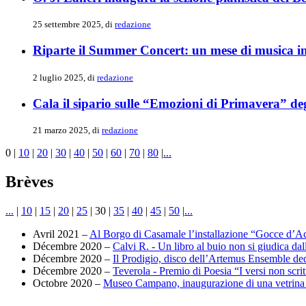
25 settembre 2025, di
redazione
Riparte il Summer Concert: un mese di musica in 
2 luglio 2025, di
redazione
Cala il sipario sulle “Emozioni di Primavera” d
21 marzo 2025, di
redazione
0
|
10
|
20
|
30
|
40
|
50
|
60
|
70
|
80
|
...
Brèves
...
|
10
|
15
|
20
|
25
|
30
|
35
|
40
|
45
|
50
|
...
Avril 2021 –
Al Borgo di Casamale l’installazione “Gocce d’A
Décembre 2020 –
Calvi R. - Un libro al buio non si giudica dal
Décembre 2020 –
Il Prodigio, disco dell’Artemus Ensemble d
Décembre 2020 –
Teverola - Premio di Poesia “I versi non scritti
Octobre 2020 –
Museo Campano, inaugurazione di una vetrina 