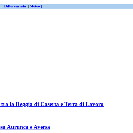
ti
|
Differenziata
|
Meteo |
tra la Reggia di Caserta e Terra di Lavoro
ssa Aurunca e Aversa