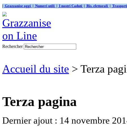
|
Grazzanise oggi
|
Numeri utili
|
I nostri Caduti
|
Ris. elettorali
|
Traspor
Rechercher
Accueil du site
> Terza pag
Terza pagina
Dernier ajout : 14 novembre 201