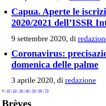
Capua. Aperte le iscri
2020/2021 dell’ISSR In
9 settembre 2020, di
redazion
Coronavirus: precisazio
domenica delle palme
3 aprile 2020, di
redazione
0
|
10
|
20
|
30
|
40
|
50
|
60
|
70
Brèves