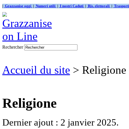
|
Grazzanise oggi
|
Numeri utili
|
I nostri Caduti
|
Ris. elettorali
|
Traspor
Rechercher
Accueil du site
> Religione
Religione
Dernier ajout : 2 janvier 2025.