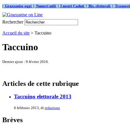
|
Grazzanise oggi
|
Numeri utili
|
I nostri Caduti
|
Ris. elettorali
|
Traspor
Rechercher
Accueil du site
> Taccuino
Taccuino
Dernier ajout : 9 février 2016.
Articles de cette rubrique
Taccuino elettorale 2013
6 febbraio 2013, di
redazione
Brèves