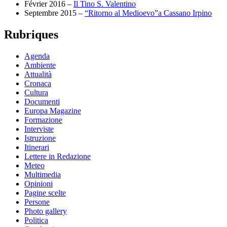
Février 2016 –
Il Tino S. Valentino
Septembre 2015 –
“Ritorno al Medioevo”a Cassano Irpino
Rubriques
Agenda
Ambiente
Attualità
Cronaca
Cultura
Documenti
Europa Magazine
Formazione
Interviste
Istruzione
Itinerari
Lettere in Redazione
Meteo
Multimedia
Opinioni
Pagine scelte
Persone
Photo gallery
Politica