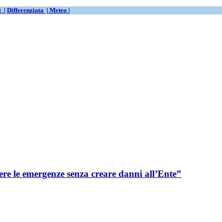
ti
|
Differenziata
|
Meteo |
re le emergenze senza creare danni all’Ente”