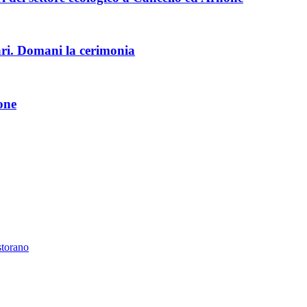
ri. Domani la cerimonia
one
storano