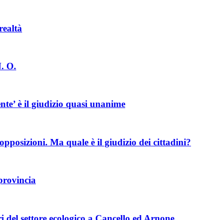
realtà
. O.
nte’ è il giudizio quasi unanime
opposizioni. Ma quale è il giudizio dei cittadini?
 provincia
ri del settore ecologico a Cancello ed Arnone