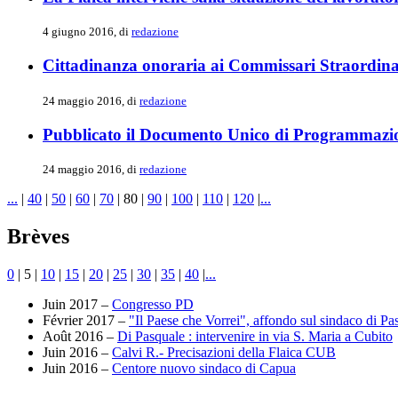
4 giugno 2016, di
redazione
Cittadinanza onoraria ai Commissari Straordina
24 maggio 2016, di
redazione
Pubblicato il Documento Unico di Programmazi
24 maggio 2016, di
redazione
...
|
40
|
50
|
60
|
70
|
80
|
90
|
100
|
110
|
120
|
...
Brèves
0
|
5
|
10
|
15
|
20
|
25
|
30
|
35
|
40
|
...
Juin 2017 –
Congresso PD
Février 2017 –
"Il Paese che Vorrei", affondo sul sindaco di Pa
Août 2016 –
Di Pasquale : intervenire in via S. Maria a Cubito
Juin 2016 –
Calvi R.- Precisazioni della Flaica CUB
Juin 2016 –
Centore nuovo sindaco di Capua