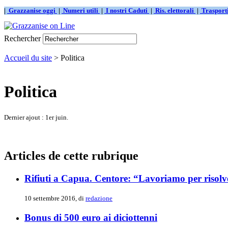
|
Grazzanise oggi
|
Numeri utili
|
I nostri Caduti
|
Ris. elettorali
|
Traspor
Rechercher
Accueil du site
> Politica
Politica
Dernier ajout : 1er juin.
Articles de cette rubrique
Rifiuti a Capua. Centore: “Lavoriamo per risolve
10 settembre 2016, di
redazione
Bonus di 500 euro ai diciottenni