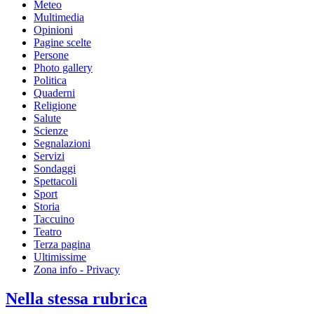
Meteo
Multimedia
Opinioni
Pagine scelte
Persone
Photo gallery
Politica
Quaderni
Religione
Salute
Scienze
Segnalazioni
Servizi
Sondaggi
Spettacoli
Sport
Storia
Taccuino
Teatro
Terza pagina
Ultimissime
Zona info - Privacy
Nella stessa rubrica