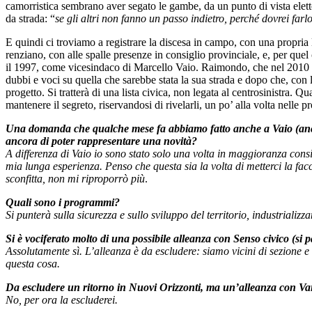
camorristica sembrano aver segato le gambe, da un punto di vista elettor
da strada: “
se gli altri non fanno un passo indietro, perché dovrei farl
E quindi ci troviamo a registrare la discesa in campo, con una propria l
renziano, con alle spalle presenze in consiglio provinciale, e, per quel 
il 1997, come vicesindaco di Marcello Vaio. Raimondo, che nel 2010 fu 
dubbi e voci su quella che sarebbe stata la sua strada e dopo che, con 
progetto. Si tratterà di una lista civica, non legata al centrosinistr
mantenere il segreto, riservandosi di rivelarli, un po’ alla volta nelle 
Una domanda che qualche mese fa abbiamo fatto anche a Vaio (anch’eg
ancora di poter rappresentare una novità?
A differenza di Vaio io sono stato solo una volta in maggioranza consi
mia lunga esperienza. Penso che questa sia la volta di metterci la fac
sconfitta, non mi riproporrò più
.
Quali sono i programmi?
Si punterà sulla sicurezza e sullo sviluppo del territorio, industrializz
Si è vociferato molto di una possibile alleanza con Senso civico (si 
Assolutamente sì. L’alleanza è da escludere: siamo vicini di sezione e 
questa cosa.
Da escludere un ritorno in Nuovi Orizzonti, ma un’alleanza con Va
No, per ora la escluderei.