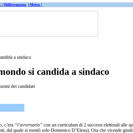
ti
|
Differenziata
|
Meteo |
ndida a sindaco
ondo si candida a sindaco
 nomi dei candidati
o, c’era
“l’avversario”
con un curriculum di 2 successi elettorali alle sp
nti, dal quale si esentò solo Domenico D’Elena). Ora che vicende giudiz