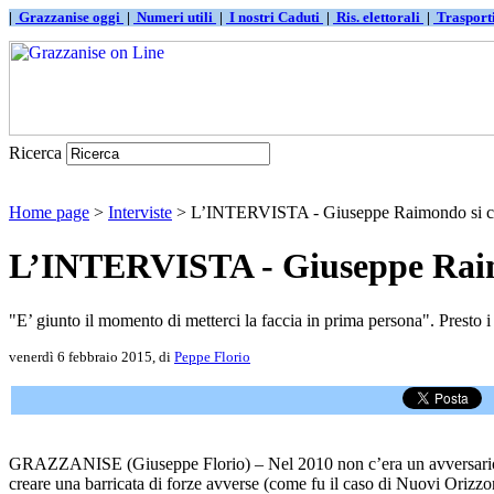
|
Grazzanise oggi
|
Numeri utili
|
I nostri Caduti
|
Ris. elettorali
|
Traspor
Ricerca
Home page
>
Interviste
> L’INTERVISTA - Giuseppe Raimondo si ca
L’INTERVISTA - Giuseppe Raim
"E’ giunto il momento di metterci la faccia in prima persona". Presto i
venerdì 6 febbraio 2015, di
Peppe Florio
GRAZZANISE (Giuseppe Florio) – Nel 2010 non c’era un avversari
creare una barricata di forze avverse (come fu il caso di Nuovi Orizzo