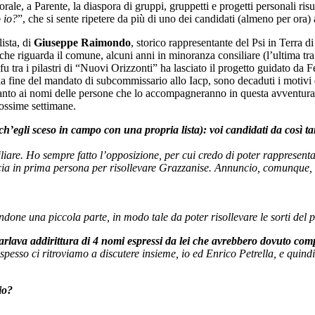
ale, a Parente, la diaspora di gruppi, gruppetti e progetti personali risu
o io?
”, che si sente ripetere da più di uno dei candidati (almeno per ora) a
ista, di
Giuseppe Raimondo
, storico rappresentante del Psi in Terra d
che riguarda il comune, alcuni anni in minoranza consiliare (l’ultima tra 
tra i pilastri di “Nuovi Orizzonti” ha lasciato il progetto guidato da F
la fine del mandato di subcommissario allo Iacp, sono decaduti i motivi di
a. Quanto ai nomi delle persone che lo accompagneranno in questa avventu
prossime settimane.
li sceso in campo con una propria lista): voi candidati da così tant
liare. Ho sempre fatto l’opposizione, per cui credo di poter rappresenta
cia in prima persona per risollevare Grazzanise. Annuncio, comunque, ch
andone una piccola parte, in modo tale da poter risollevare le sorti del p
parlava addirittura di 4 nomi espressi da lei che avrebbero dovuto comp
spesso ci ritroviamo a discutere insieme, io ed Enrico Petrella, e quindi
io?