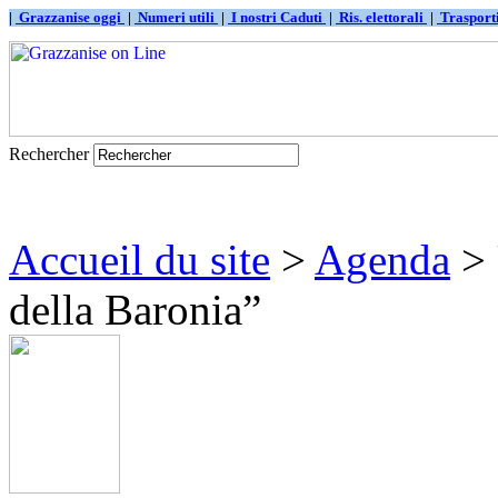
|
Grazzanise oggi
|
Numeri utili
|
I nostri Caduti
|
Ris. elettorali
|
Traspor
Rechercher
Accueil du site
>
Agenda
> 
della Baronia”