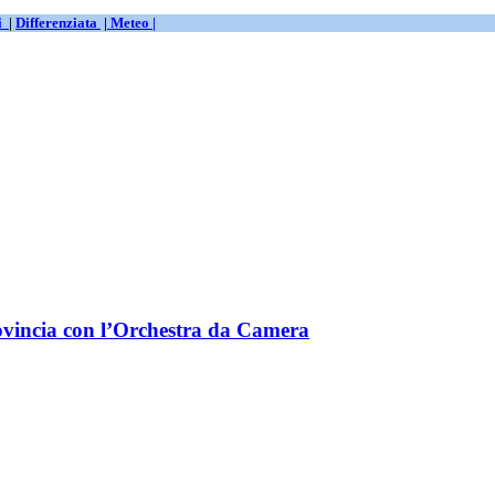
ti
|
Differenziata
|
Meteo |
ovincia con l’Orchestra da Camera