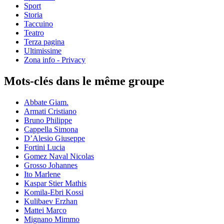
Sport
Storia
Taccuino
Teatro
Terza pagina
Ultimissime
Zona info - Privacy
Mots-clés dans le même groupe
Abbate Giam.
Armati Cristiano
Bruno Philippe
Cappella Simona
D’Alesio Giuseppe
Fortini Lucia
Gomez Naval Nicolas
Grosso Johannes
Ito Marlene
Kaspar Stier Mathis
Komila-Ebri Kossi
Kulibaev Erzhan
Mattei Marco
Mignano Mimmo