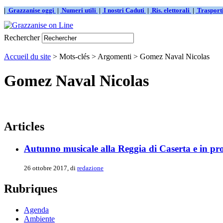
|
Grazzanise oggi
|
Numeri utili
|
I nostri Caduti
|
Ris. elettorali
|
Traspor
Rechercher
Accueil du site
> Mots-clés > Argomenti > Gomez Naval Nicolas
Gomez Naval Nicolas
Articles
Autunno musicale alla Reggia di Caserta e in pr
26 ottobre 2017, di
redazione
Rubriques
Agenda
Ambiente