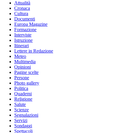
Attualità
Cronaca
Cultura
Documenti
Europa Magazine
Formazione
Interviste
Istruzione
Itinerari
Lettere in Redazione
Meteo
Multimedia
Opinioni
Pagine scelte
Persone
Photo gallery
Politica
Quaderni
Religione
Salute
Scienze
Segnalazioni
Servizi
Sondaggi
Spettacoli