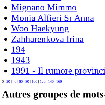
Mignano Mimmo
Monia Alfieri Sr Anna
Woo Haekyung
Zahharenkova Irina
194
1943
1991 - Il rumore provinci
0
|
20
|
40
|
60
|
80
|
100
|
120
|
140
|
160
|
...
Autres groupes de mots-