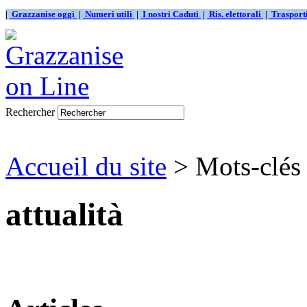
|
Grazzanise oggi
|
Numeri utili
|
I nostri Caduti
|
Ris. elettorali
|
Traspor
Rechercher
Accueil du site
> Mots-clés 
attualità