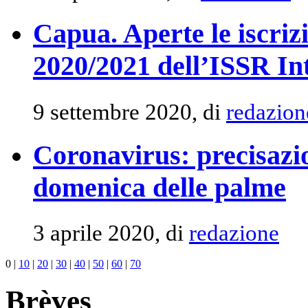
Capua. Aperte le iscri
2020/2021 dell’ISSR In
9 settembre 2020, di
redazion
Coronavirus: precisazio
domenica delle palme
3 aprile 2020, di
redazione
0
|
10
|
20
|
30
|
40
|
50
|
60
|
70
Brèves