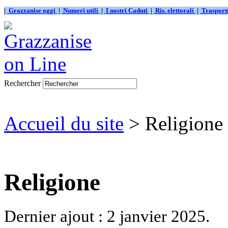
|
Grazzanise oggi
|
Numeri utili
|
I nostri Caduti
|
Ris. elettorali
|
Traspor
Rechercher
Accueil du site
> Religione
Religione
Dernier ajout : 2 janvier 2025.