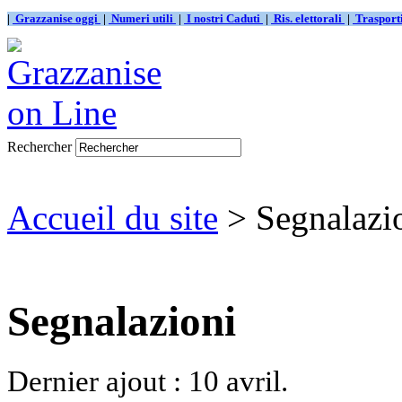
|
Grazzanise oggi
|
Numeri utili
|
I nostri Caduti
|
Ris. elettorali
|
Traspor
Rechercher
Accueil du site
> Segnalazi
Segnalazioni
Dernier ajout : 10 avril.