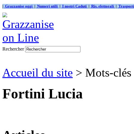
|
Grazzanise oggi
|
Numeri utili
|
I nostri Caduti
|
Ris. elettorali
|
Traspor
Rechercher
Accueil du site
> Mots-clés 
Fortini Lucia