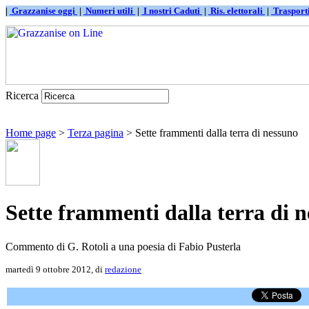
|
Grazzanise oggi
|
Numeri utili
|
I nostri Caduti
|
Ris. elettorali
|
Traspor
Ricerca
Home page
>
Terza pagina
> Sette frammenti dalla terra di nessuno
Sette frammenti dalla terra di 
Commento di G. Rotoli a una poesia di Fabio Pusterla
martedì 9 ottobre 2012, di
redazione