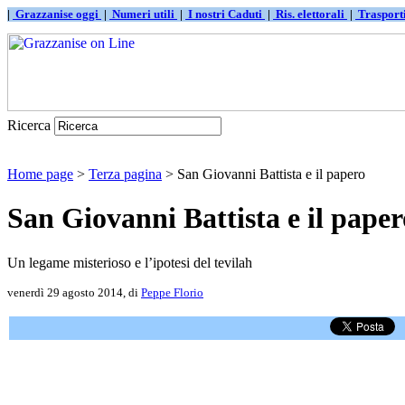
|
Grazzanise oggi
|
Numeri utili
|
I nostri Caduti
|
Ris. elettorali
|
Traspor
Ricerca
Home page
>
Terza pagina
> San Giovanni Battista e il papero
San Giovanni Battista e il paper
Un legame misterioso e l’ipotesi del tevilah
venerdì 29 agosto 2014, di
Peppe Florio