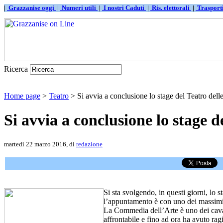
|
Grazzanise oggi
|
Numeri utili
|
I nostri Caduti
|
Ris. elettorali
|
Traspor
Ricerca
Home page
>
Teatro
> Si avvia a conclusione lo stage del Teatro delle 
Si avvia a conclusione lo stage d
martedì 22 marzo 2016, di
redazione
Si sta svolgendo, in questi giorni, lo
l’appuntamento è con uno dei massimi ca
La Commedia dell’Arte è uno dei cavall
affrontabile e fino ad ora ha avuto ra