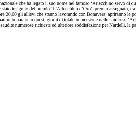
ernazionale che ha legato il suo nome nel famoso ‘Arlecchino servo di 
 stato insignito del premio ‘L’Arlecchino d’Oro’, premio assegnato, tra 
ore 20.00 gli allievi che stanno lavorando con Bonavera, apriranno le p
hanno imparato in questi giorni di totale immersione nello studio su ‘Arle
saudite numerose richieste ed ulteriore soddisfazione per Nardelli, la pa