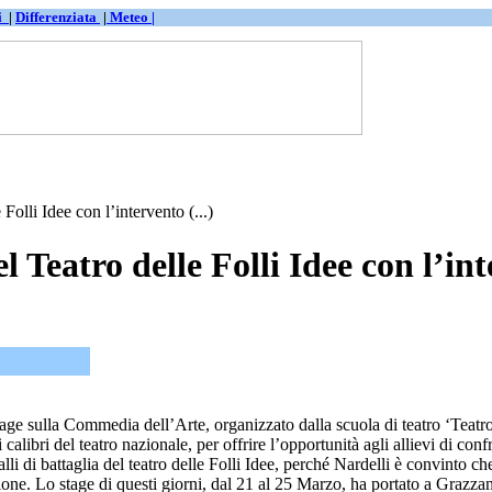
ti
|
Differenziata
|
Meteo |
Folli Idee con l’intervento (...)
el Teatro delle Folli Idee con l’
 stage sulla Commedia dell’Arte, organizzato dalla scuola di teatro ‘Teat
libri del teatro nazionale, per offrire l’opportunità agli allievi di conf
i di battaglia del teatro delle Folli Idee, perché Nardelli è convinto c
gione. Lo stage di questi giorni, dal 21 al 25 Marzo, ha portato a Grazz