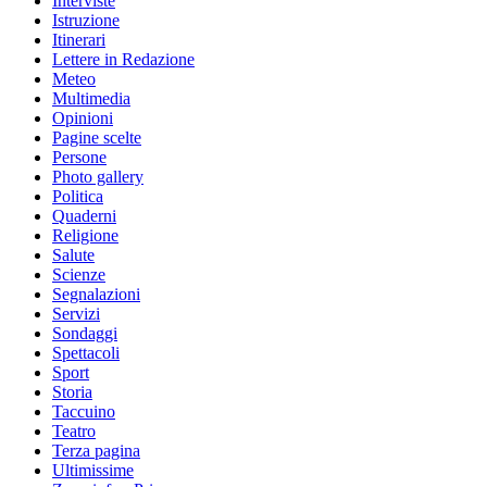
Interviste
Istruzione
Itinerari
Lettere in Redazione
Meteo
Multimedia
Opinioni
Pagine scelte
Persone
Photo gallery
Politica
Quaderni
Religione
Salute
Scienze
Segnalazioni
Servizi
Sondaggi
Spettacoli
Sport
Storia
Taccuino
Teatro
Terza pagina
Ultimissime