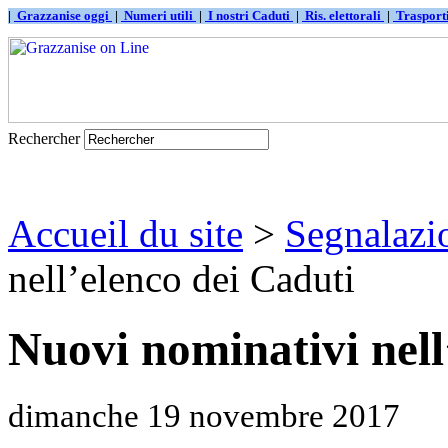
|
Grazzanise oggi
|
Numeri utili
|
I nostri Caduti
|
Ris. elettorali
|
Traspor
Rechercher
Accueil du site
>
Segnalazi
nell’elenco dei Caduti
Nuovi nominativi nell
dimanche 19 novembre 2017