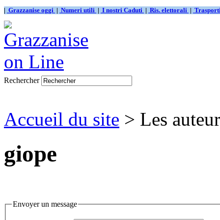
|
Grazzanise oggi
|
Numeri utili
|
I nostri Caduti
|
Ris. elettorali
|
Traspor
Rechercher
Accueil du site
> Les auteur
giope
Envoyer un message