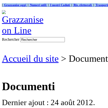
|
Grazzanise oggi
|
Numeri utili
|
I nostri Caduti
|
Ris. elettorali
|
Traspor
Rechercher
Accueil du site
> Document
Documenti
Dernier ajout : 24 août 2012.