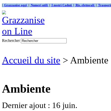
|
Grazzanise oggi
|
Numeri utili
|
I nostri Caduti
|
Ris. elettorali
|
Traspor
Rechercher
Accueil du site
> Ambiente
Ambiente
Dernier ajout : 16 juin.