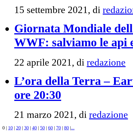
15 settembre 2021, di
redazio
Giornata Mondiale della
WWF: salviamo le api e
22 aprile 2021, di
redazione
L’ora della Terra – Ea
ore 20:30
21 marzo 2021, di
redazione
0
|
10
|
20
|
30
|
40
|
50
|
60
|
70
|
80
|
...