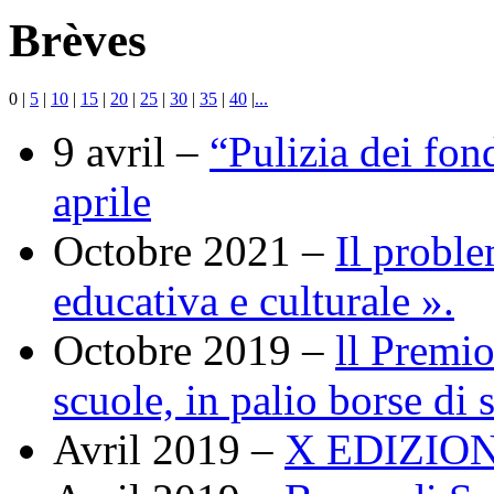
Brèves
0
|
5
|
10
|
15
|
20
|
25
|
30
|
35
|
40
|
...
9 avril –
“Pulizia dei fon
aprile
Octobre 2021 –
Il proble
educativa e culturale ».
Octobre 2019 –
ll Premio
scuole, in palio borse di 
Avril 2019 –
X EDIZIONE