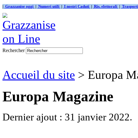
|
Grazzanise oggi
|
Numeri utili
|
I nostri Caduti
|
Ris. elettorali
|
Traspor
Rechercher
Accueil du site
> Europa M
Europa Magazine
Dernier ajout : 31 janvier 2022.