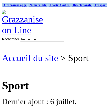
|
Grazzanise oggi
|
Numeri utili
|
I nostri Caduti
|
Ris. elettorali
|
Traspor
Rechercher
Accueil du site
> Sport
Sport
Dernier ajout : 6 juillet.