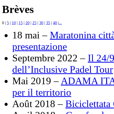
Brèves
0
|
5
|
10
|
15
|
20
|
25
|
30
|
35
|
40
|
...
18 mai –
Maratonina città
presentazione
Septembre 2022 –
Il 24/
dell’Inclusive Padel Tour
Mai 2019 –
ADAMA ITALY
per il territorio
Août 2018 –
Biciclettata