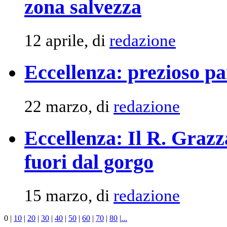
zona salvezza
12 aprile, di
redazione
Eccellenza: prezioso pa
22 marzo, di
redazione
Eccellenza: Il R. Grazza
fuori dal gorgo
15 marzo, di
redazione
0
|
10
|
20
|
30
|
40
|
50
|
60
|
70
|
80
|
...