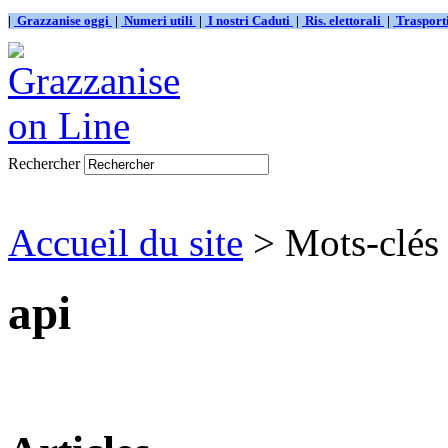
|
Grazzanise oggi
|
Numeri utili
|
I nostri Caduti
|
Ris. elettorali
|
Traspor
Rechercher
Accueil du site
> Mots-clés 
api