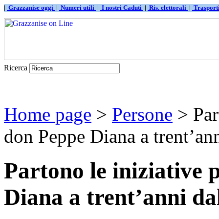
|
Grazzanise oggi
|
Numeri utili
|
I nostri Caduti
|
Ris. elettorali
|
Traspor
Ricerca
Home page
>
Persone
> Part
don Peppe Diana a trent’anni
Partono le iniziative
Diana a trent’anni dal