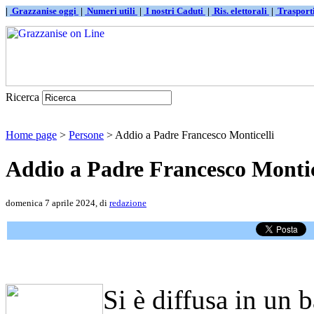
|
Grazzanise oggi
|
Numeri utili
|
I nostri Caduti
|
Ris. elettorali
|
Traspor
Ricerca
Home page
>
Persone
> Addio a Padre Francesco Monticelli
Addio a Padre Francesco Montic
domenica 7 aprile 2024, di
redazione
Si è diffusa in un 