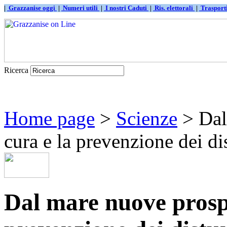
|
Grazzanise oggi
|
Numeri utili
|
I nostri Caduti
|
Ris. elettorali
|
Traspor
Ricerca
Home page
>
Scienze
> Dal
cura e la prevenzione dei dis
Dal mare nuove prospe