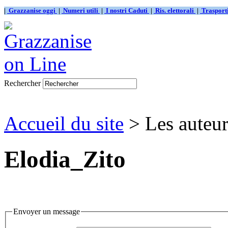
|
Grazzanise oggi
|
Numeri utili
|
I nostri Caduti
|
Ris. elettorali
|
Traspor
Rechercher
Accueil du site
> Les auteur
Elodia_Zito
Envoyer un message