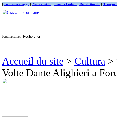
|
Grazzanise oggi
|
Numeri utili
|
I nostri Caduti
|
Ris. elettorali
|
Traspor
Rechercher
Accueil du site
>
Cultura
> 
Volte Dante Alighieri a Forc