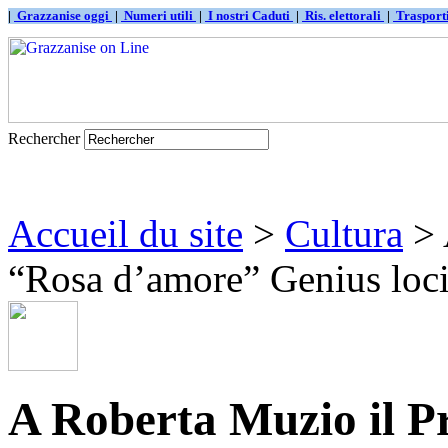
|
Grazzanise oggi
|
Numeri utili
|
I nostri Caduti
|
Ris. elettorali
|
Traspor
Rechercher
Accueil du site
>
Cultura
> 
“Rosa d’amore” Genius loc
A Roberta Muzio il 