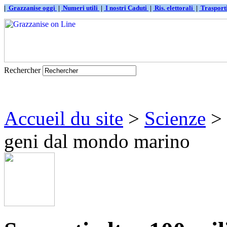
|
Grazzanise oggi
|
Numeri utili
|
I nostri Caduti
|
Ris. elettorali
|
Traspor
Rechercher
Accueil du site
>
Scienze
> 
geni dal mondo marino