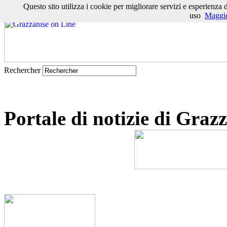
Questo sito utilizza i cookie per migliorare servizi e esperienza 
|
Grazzanise oggi
|
Numeri utili
|
I nostri Caduti
|
Ris. elettorali
|
Traspor
uso
Maggio
Rechercher
Portale di notizie di Graz