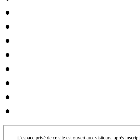
L'espace privé de ce site est ouvert aux visiteurs, après inscription. Une fois enregistré, vous pourrez consulter les articles en cours de rédaction,