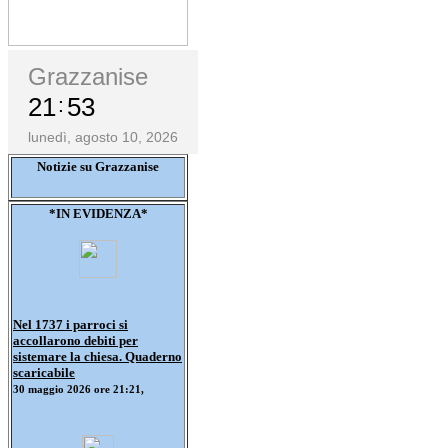
Grazzanise
21
53
lunedì, agosto 10, 2026
Notizie su Grazzanise
*IN EVIDENZA*
Nel 1737 i parroci si
accollarono debiti per
sistemare la chiesa. Quaderno
scaricabile
30 maggio 2026 ore 21:21,