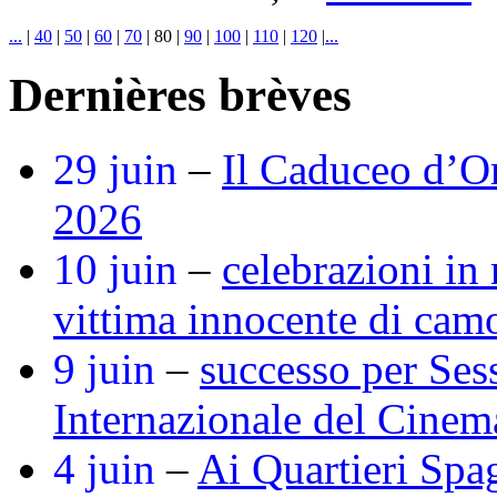
...
|
40
|
50
|
60
|
70
|
80
|
90
|
100
|
110
|
120
|
...
Dernières brèves
29 juin
–
Il Caduceo d’O
2026
10 juin
–
celebrazioni in
vittima innocente di cam
9 juin
–
successo per Ses
Internazionale del Cine
4 juin
–
Ai Quartieri Spa