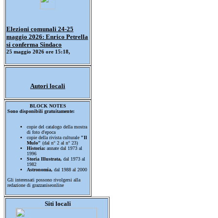
Elezioni comunali 24-25
maggio 2026: Enrico Petrella
si conferma Sindaco
25 maggio 2026 ore 15:18,
Autori locali
BLOCK NOTES
Sono disponibili gratuitamente:
copie del catalogo della mostra
di foto d'epoca
copie della rivista culturale
"Il
Mulo"
(dal n° 2 al n° 23)
Historia:
annate dal 1973 al
1996
Storia Illustrata,
dal 1973 al
1982
Astronomia,
dal 1988 al 2000
Gli interessati possono rivolgersi alla
redazione di grazzaniseonline
Siti locali